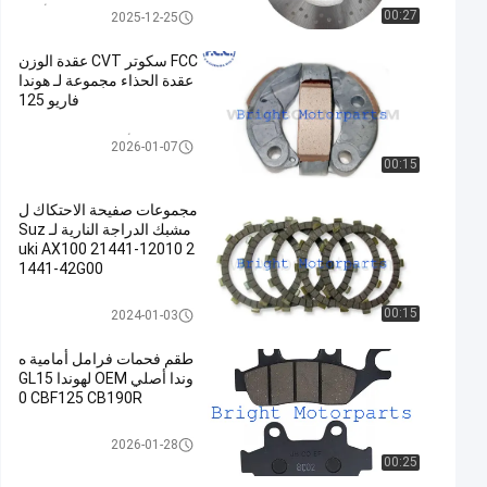
قطع غيار CFMOTO الأصلية
00:27
2025-12-25
FCC سكوتر CVT عقدة الوزن
عقدة الحذاء مجموعة لـ هوندا
فاريو 125
قطع الغيار الأصلية للدراجات الناري
2026-01-07
ة
00:15
مجموعات صفيحة الاحتكاك ل
مشبك الدراجة النارية لـ Suz
uki AX100 21441-12010 2
1441-42G00
لوحة القابض للدراجات النارية
00:15
2024-01-03
طقم فحمات فرامل أمامية ه
وندا أصلي OEM لهوندا GL15
0 CBF125 CB190R
منصات الفرامل دراجة نارية
2026-01-28
00:25