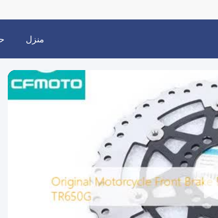
منزل
حو