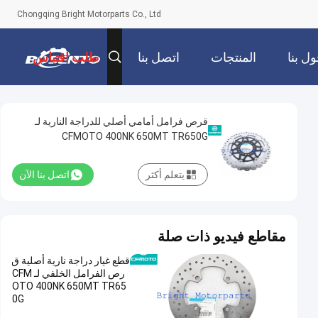
Chongqing Bright Motorparts Co., Ltd
ل بنا
المنتجات
اتصل بنا
طلب اقتباس
قرص فرامل أمامي أصلي للدراجة النارية لـ
CFMOTO 400NK 650MT TR650G
يتعلم أكثر
اتصل بنا الآن
مقاطع فيديو ذات صلة
قطع غيار دراجة نارية أصلية ق
رص الفرامل الخلفي لـ CFM
OTO 400NK 650MT TR65
0G