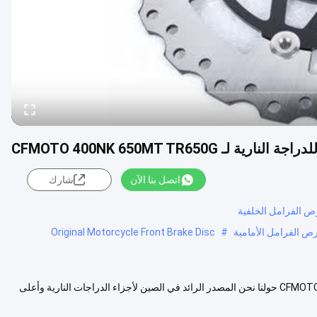
CFMOTO 400NK 650MT TR650G
اتصل بنا الآن
شارك
Original Motorcycle Front Brake Disc
#
قرص الفرامل الأمامية الأصلي للدراجة النارية لـ CFMOTO 400NK 650MT TR650G حولنا نحن المصدر الرائد في الصين لأجزاء الدراجات النارية وأعلى
زيد