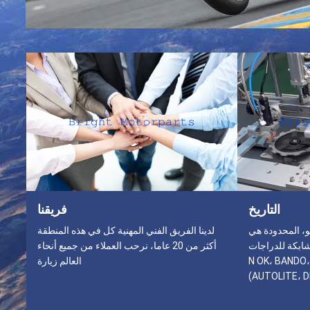
التاريخ
فريقنا
و، المحدودة هي
لدينا الفريق الفني المهنية كل في هذه المنطقة
ابكة للدراجات
أكثر من 20 عاما، نرحب العملاء من جميع أنحاء
النارية والسكوتر وموزع ل ((N OK، BANDO،
العالم زيارة
AUTOLITE، D