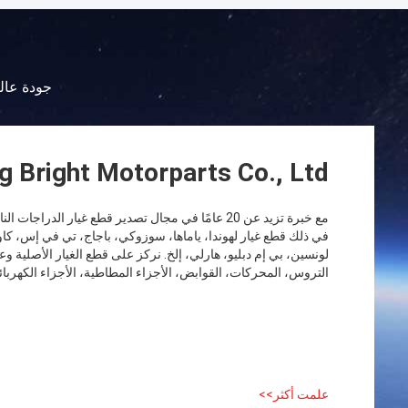
جودة عالي
g Bright Motorparts Co., Ltd
في ذلك قطع غيار لهوندا، ياماها، سوزوكي، باجاج، تي في إس، كا
لونسين، بي إم دبليو، هارلي، إلخ. نركز على قطع الغيار الأصلية 
التروس، المحركات، القوابض، الأجزاء المطاطية، الأجزاء الكهربائية
علمت أكثر>>