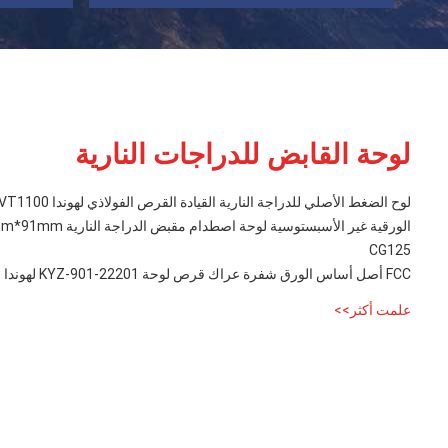
لوحة القابض للدراجات النارية
لوح الضغط الأصلي للدراجة النارية القيادة القرص الفولاذي لهوندا VT1100
CG125
FCC أصل أساس الورق شفرة عراك قرص لوحة 22201-KYZ-901 لهوندا سوبرا X 125 شفرة 125 Fi
علمت أكثر>>