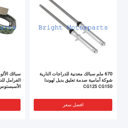
لوحة المقابس الأصلية من المواد
NGK الد
المطاطية والخشبية لـ Honda TMX 155
F، CBF125
TMX 125 ALPHA OEM 22201-GF6-
000
افضل سعر