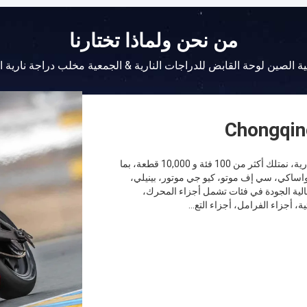
من نحن ولماذا تختارنا
ة الصين لوحة القابض للدراجات النارية & الجمعية مخلب دراجة نارية 
Chongqin
مع خبرة تزيد عن 20 عامًا في مجال تصدير قطع غيار الدراجات النارية، نمتلك أكثر من 100 فئة و 10,000 قطعة، بما
واساكي، سي إف موتو، كيو جي موتور، بينيلي،
وعالية الجودة في فئات تشمل أجزاء المحرك،
، أجزاء الفرامل، أجزاء التع...