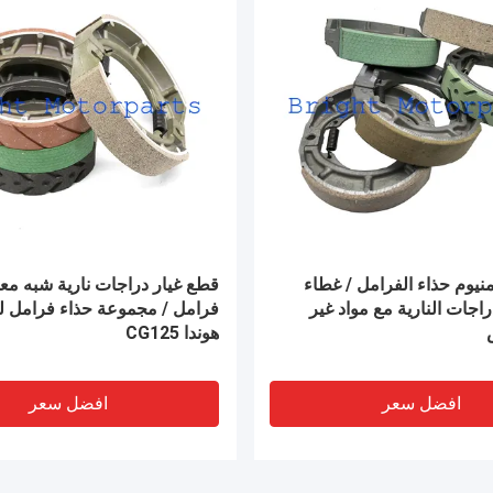
راجات النارية الفوهات النيكل
شمعة إشعال  Platinum
CPR7EA-9 3901 لهيوندا CBF150،
CR8EGP 3596 لـ  GS150
Honda CB150F
CB125
افضل سعر
افضل سعر