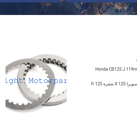
الورقية غير الأسبستوسية لوحة اصطدام مقبض الدراجة النارية 119mm*91mm لـ Honda CB125