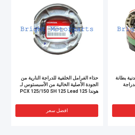
NGK G-Power
لوحة شفرة دراجة نارية أصلية من FCC مع
Suzuki
مواد مطاطية / ورقية خالية من
الأسبستوس والجودة الأصلية
افضل سعر