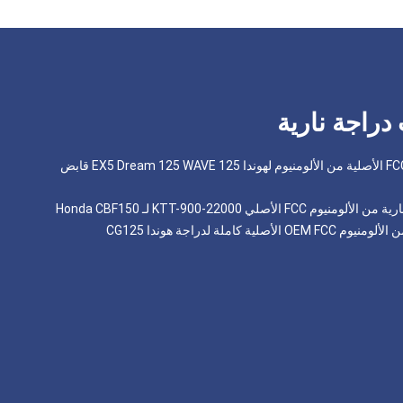
دراجة نارية
مجموعة قابض دراجة نارية FCC الأصلية من الألومنيوم لهوندا EX5 Dream 125 WAVE 125 قابض
صلي 22000-KTT-900 لـ Honda CBF150
كاملة لدراجة هوندا CG125