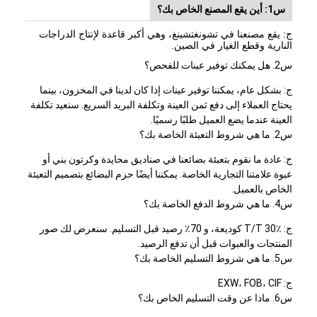
س1: أين يقع المصنع الخاص بك؟
ج: يقع مصنعنا في تشونغتشينغ، وهي أكبر قاعدة لإنتاج الدراجات
النارية وقطع الغيار في الصين.
س2. هل يمكنك توفير عينات للفحص؟
ج: بشكل عام، يمكننا توفير عينات إذا كان لدينا في المخزون، بينما
يحتاج العملاء إلى دفع ثمن العينة وتكلفة البريد السريع. سنعيد تكلفة
العينة عندما يضع العميل طلبًا رسميًا.
س2. ما هي شروط التعبئة الخاصة بك؟
ج: عادة ما نقوم بتعبئة بضائعنا في صناديق محايدة وكرتون بني أو
عبوة علامتنا التجارية الخاصة. يمكننا أيضًا حزم البضائع بتصميم التعبئة
الخاص بالعميل.
س4. ما هي شروط الدفع الخاصة بك؟
ج: T/T 30٪ كوديعة، و 70٪ رصيد قبل التسليم. سنعرض لك صور
المنتجات والعبوات قبل أن تدفع الرصيد.
س5. ما هي شروط التسليم الخاصة بك؟
ج: EXW، FOB، CIF
س6. ماذا عن وقت التسليم الخاص بك؟