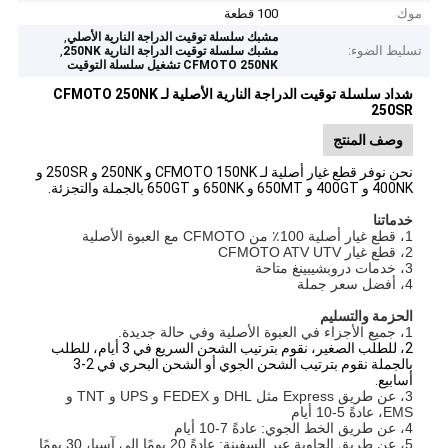
موك
100 قطعة
,
مشبك سلسلة توقيت الدراجة النارية الأصلي
تسليط الضوء:
,
مشبك سلسلة توقيت الدراجة النارية 250NK
CFMOTO 250NK تشغيل سلسلة التوقيت
شداد سلسلة توقيت الدراجة النارية الأصلية لـ CFMOTO 250NK
250SR
وصف المنتج
نحن نوفر قطع غيار أصلية لـ CFMOTO 150NK و 250NK و 250SR و
400NK و 400GT و 650MT و 650NK و 650GT بالجملة والتجزئة.
خدماتنا
1، قطع غيار أصلية 100٪ من CFMOTO مع العبوة الأصلية
2، قطع غيار CFMOTO ATV UTV
3، خدمات دروبشيبينغ متاحة
4، أفضل سعر جملة
الحزمة والتسليم
1، جميع الأجزاء في العبوة الأصلية وفي حالة جديدة.
2، للطلب الصغير، نقوم بترتيب الشحن السريع في 3 أيام، للطلب
بالجملة نقوم بترتيب الشحن الجوي أو الشحن البحري في 2-3
أسابيع.
3، عن طريق Express مثل DHL و FEDEX و UPS و TNT و
EMS، عادةً 5-10 أيام
4، عن طريق الخط الجوي: عادةً 7-10 أيام
5، عن طريق الحاوية عبر السفينة: عادةً 20 يومًا إلى آسيا، 30 يومًا