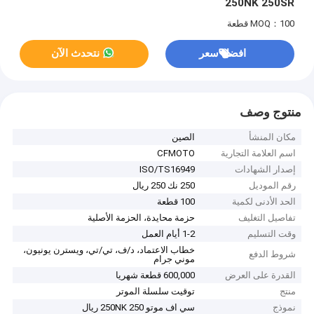
250NK 250SR
MOQ：100 قطعة
افضل سعر
نتحدث الآن
منتوج وصف
مكان المنشأ
الصين
اسم العلامة التجارية
CFMOTO
إصدار الشهادات
ISO/TS16949
رقم الموديل
250 نك 250 ريال
الحد الأدنى لكمية
100 قطعة
تفاصيل التغليف
حزمة محايدة، الحزمة الأصلية
وقت التسليم
1-2 أيام العمل
خطاب الاعتماد، د/ف، تي/تي، ويسترن يونيون،
شروط الدفع
موني جرام
القدرة على العرض
600,000 قطعة شهريا
منتج
توقيت سلسلة الموتر
نموذج
سي اف موتو 250NK 250 ريال