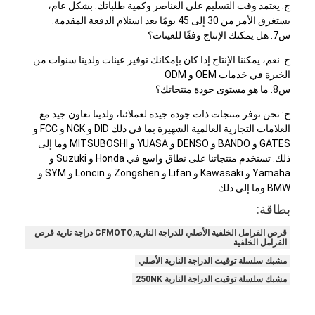
ج: يعتمد وقت التسليم على العناصر وكمية طلباتك. بشكل عام،
يستغرق الأمر من 30 إلى 45 يومًا بعد استلام الدفعة المقدمة.
س7. هل يمكنك الإنتاج وفقًا للعينات؟
ج: نعم، يمكننا الإنتاج إذا كان بإمكانك توفير عينات ولدينا سنوات من
الخبرة في خدمات OEM و ODM
س8. ما هو مستوى جودة منتجاتك؟
ج: نحن نوفر منتجات ذات جودة جيدة لعملائنا، ولدينا تعاون جيد مع
العلامات التجارية العالمية الشهيرة بما في ذلك DID و NGK و FCC و
GATES و BANDO و DENSO و YUASA و MITSUBOSHI وما إلى
ذلك. تستخدم منتجاتنا على نطاق واسع في Honda و Suzuki و
Yamaha و Kawasaki و Lifan و Zongshen و Loncin و SYM و
BMW وما إلى ذلك.
بطاقة:
قرص الفرامل الخلفية الأصلي للدراجة النارية,CFMOTO دراجة نارية قرص
الفرامل الخلفية
مشبك سلسلة توقيت الدراجة النارية الأصلي
مشبك سلسلة توقيت الدراجة النارية 250NK